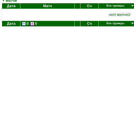
•
Матчи
Дата
Матч
Сч
Все турниры
нет матчей
Дата
0
0
Сч
Все турниры