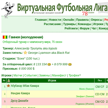
Главная
|
Новости
|
Онлайн
|
Правила
|
Опросы
|
Ре
Расписание
|
Турниры
|
Команды
|
Игроки
|
Т
Рейтинги
|
Форум
|
Чат
|
Конку
Гвинея (молодежная)
Отборочный турнир к чемпионату мира, 75 сезон
Тренер:
Александр Трипуть
aka
tryputs
Заместитель:
George Lyamson
aka
Black Rat
Стадион:
"
Боке
" (100 тыс.)
За отборочный цикл:
8 133 334
+
8 079 999
Призовые:
6 000 000
$
Игроки
|
Матчи
|
События
|
Замены
|
Манифест
|
Трофеи
9
Игрок
№
Поз
Абубакар Мбае Камара
CM
/
CF
2
1.
Мило (Гвинея)
Фандже Камара
CD
/
CM
2
2.
Элефант (Гвинея)
Дуссу Диахаби
CM
/
CD
2
3.
Реджана (Италия)
Ммаваха Аль-Калил