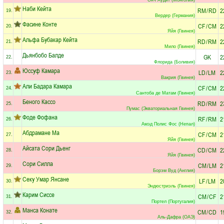
Наби Кейта
RM
/
RD
2
19.
Вердер (Германия)
Фасине Конте
CF
/
CM
2
20.
Яйя (Гвинея)
Альфа Бубакар Кейта
RD
/
RM
2
21.
Мило (Гвинея)
Дьянбобо Балде
GK
2
22.
Флорида (Боливия)
Юссуф Камара
LD
/
LM
2
23.
Вакрия (Гвинея)
Али Бадара Камара
CF
/
CM
2
24.
Сантоба де Матам (Гвинея)
Беного Кассо
RD
/
RM
2
25.
Пумас (Экваториальная Гвинея)
Фоде Фофана
RF
/
RM
2
26.
Амэд Полис Фос (Непал)
Абдрамане Ма
CF
/
CM
2
27.
Яйя (Гвинея)
Айсата Сори Дьенг
CD
/
CM
2
28.
Яйя (Гвинея)
Сори Силла
CM
/
LM
2
29.
Борэм Вуд (Англия)
Секу Умар Янсане
LF
/
LM
2
30.
Эндюстриэль (Гвинея)
Карим Сиссе
CM
/
CF
2
31.
Портел (Португалия)
Манса Конате
CM
/
CD
1
32.
Аль-Дафра (ОАЭ)