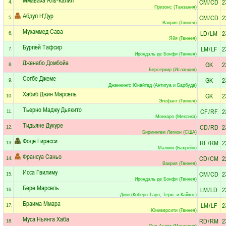
CM
/
CD
2
4.
Призонс (Танзания)
Абдул Н'Дур
CM
/
CD
2
5.
Вакрия (Гвинея)
Мухаммед Сава
LD
/
LM
2
6.
Яйя (Гвинея)
Бурлей Тафсир
LM
/
LF
2
7.
Ирондэль де Бонфи (Гвинея)
Дженабо Домбойа
GK
2
8.
Берсеркир (Исландия)
Согбе Джеме
GK
2
9.
Дженнингс Юнайтед (Антигуа и Барбуда)
Хабиб Джин Марсель
GK
2
10.
Элефант (Гвинея)
Тьерно Маджу Дьякито
CF
/
RF
2
11.
Монкаро (Мексика)
Тидьяне Дукуре
CD
/
RD
2
12.
Бирмингем Легион (США)
Фоде Гирасси
RF
/
RM
2
13.
Малкия (Бахрейн)
Франсуа Саньо
CD
/
CM
2
14.
Вакрия (Гвинея)
Исса Гвилиму
CM
/
CD
2
15.
Ирондэль де Бонфи (Гвинея)
Бере Марсель
LM
/
LD
2
16.
Диги (Коберн Таун, Теркс и Кайкос)
Браима Ммара
LM
/
LF
2
17.
Юниверсити (Гвинея)
Муса Ньянга Хаба
RD
/
RM
2
18.
Онч Аудит (Монголия)