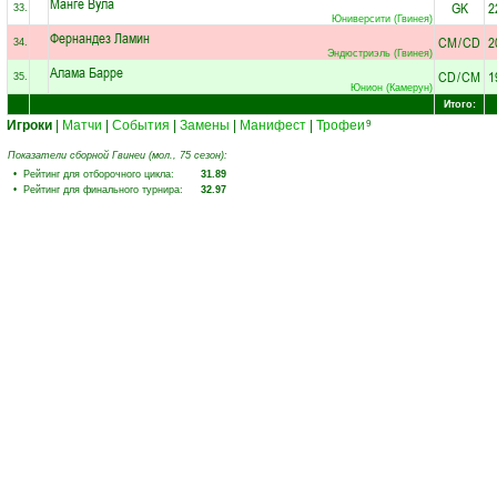
Манге Вула
GK
2
33.
Юниверсити (Гвинея)
Фернандез Ламин
CM
/
CD
2
34.
Эндюстриэль (Гвинея)
Алама Барре
CD
/
CM
1
35.
Юнион (Камерун)
Итого:
Игроки
|
Матчи
|
События
|
Замены
|
Манифест
|
Трофеи
9
Показатели сборной Гвинеи (мол., 75 сезон):
• Рейтинг для отборочного цикла:
31.89
• Рейтинг для финального турнира:
32.97