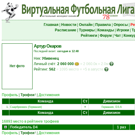
Главная
|
Новости
|
Онлайн
|
Правила
|
Опросы
|
Ре
Расписание
|
Турниры
|
Команды
|
Игроки
|
Т
Рейтинги
|
Форум
|
Чат
|
Конку
Артур Окаров
Последний визит:
сегодня в 12:48
Ник:
Убивенец
Личный счёт:
2 060 000
= 2 060.0к = 2.0м
Нет фото
Рейтинг:
562
=
1095 место
=
+5 в августе
Профиль
|
Трофеи
|
Достижения
1
Команда
Ст
Дивизион
+
1.
Саарбрюккен (Германия)
Германия, D3-A
Команда
Ст
Дивизион
16893 место в рейтинге трофеев
Победитель D4
1 раз
Профиль
|
Трофеи
|
Достижения
1