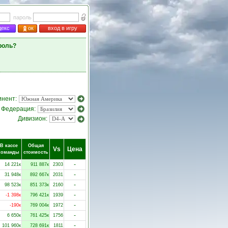
пароль
декс
ок
вход в игру
роль?
инент:
Федерация:
Дивизион:
В кассе
Общая
Vs
Цена
команды
стоимость
-
14 221к
911 887к
2303
-
31 948к
892 667к
2031
-
98 523к
851 373к
2160
-
-1 398к
796 421к
1939
-
-190к
769 004к
1972
-
6 650к
761 425к
1756
-
101 960к
728 691к
1811