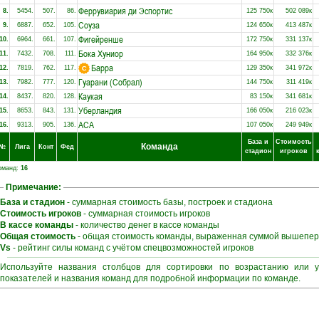
Феррувиария ди Эспортис
8.
5454.
507.
86.
125 750к
502 089к
Соуза
9.
6887.
652.
105.
124 650к
413 487к
Фигейренше
10.
6964.
661.
107.
172 750к
331 137к
Бока Хуниор
11.
7432.
708.
111.
164 950к
332 376к
Барра
12.
7819.
762.
117.
129 350к
341 972к
Гуарани (Собрал)
13.
7982.
777.
120.
144 750к
311 419к
Каукая
14.
8437.
820.
128.
83 150к
341 681к
Уберландия
15.
8653.
843.
131.
166 050к
216 023к
АСА
16.
9313.
905.
136.
107 050к
249 949к
База и
Стоимость
Команда
№
Лига
Конт
Фед
стадион
игроков
оманд:
16
Примечание:
База и стадион
- суммарная стоимость базы, построек и стадиона
Стоимость игроков
- суммарная стоимость игроков
В кассе команды
- количество денег в кассе команды
Общая стоимость
- общая стоимость команды, выраженная суммой вышепе
Vs
- рейтинг силы команд с учётом спецвозможностей игроков
Используйте названия столбцов для сортировки по возрастанию или 
показателей и названия команд для подробной информации по команде.