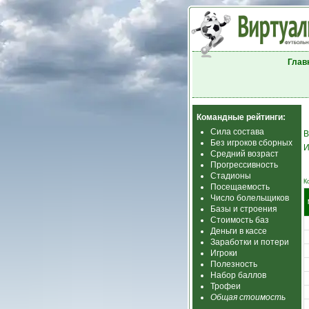
Глав
Командные рейтинги:
Сила состава
В
Без игроков сборных
И
Средний возраст
Прогрессивность
Стадионы
К
Посещаемость
Число болельщиков
Базы и строения
Стоимость баз
Деньги в кассе
Заработки и потери
Игроки
Полезность
Набор баллов
Трофеи
Общая стоимость