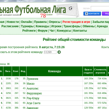
логин
контакте
ян
ная
|
Новости
|
Онлайн
|
Правила
|
Опросы
|
Регистрация в игре
|
Забыли па
Расписание
|
Турниры
|
Команды
|
Игроки
|
Трансферы
|
Обмены
|
Аренда
Рейтинги
|
Форум
|
Чат
|
Конкурсы
|
Контакты
Рейтинг общей стоимости команды
ремя построения рейтинга:
8 августа, 7:15:26
Конт
скать в этом рейтинге команду:
оманд:
16
База и
Стоимость
Команда
№
Лига
Конт
Фед
стадион
игроков
Лузианиа
1.
2038.
179.
35.
163 250к
734 416к
Макаэ
2.
2205.
204.
39.
167 250к
693 469к
Анаполис
3.
2663.
242.
43.
135 250к
617 600к
Ферроварио
4.
3259.
297.
52.
181 350к
616 469к
Риу-Клару
5.
3615.
335.
58.
173 250к
595 944к
Агуа Санта
6.
3708.
342.
60.
181 250к
573 525к
Амазонас
7.
4158.
386.
68.
129 550к
497 181к