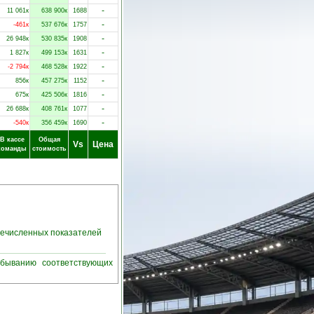
-
11 061к
638 900к
1688
-
-461к
537 676к
1757
-
26 948к
530 835к
1908
-
1 827к
499 153к
1631
-
-2 794к
468 528к
1922
-
856к
457 275к
1152
-
675к
425 506к
1816
-
26 688к
408 761к
1077
-
-540к
356 459к
1690
В кассе
Общая
Vs
Цена
команды
стоимость
речисленных показателей
убыванию соответствующих