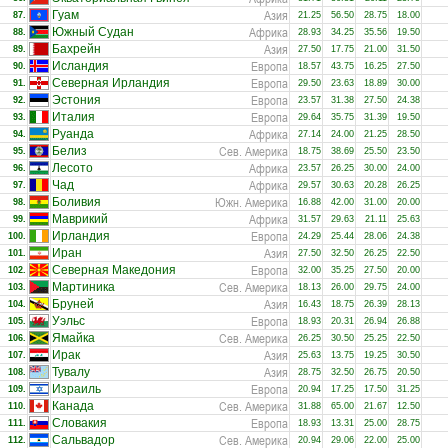
Азия
Гуам
87.
21.25
56.50
28.75
18.00
Африка
Южный Судан
88.
28.93
34.25
35.56
19.50
Азия
Бахрейн
89.
27.50
17.75
21.00
31.50
Европа
Исландия
90.
18.57
43.75
16.25
27.50
Европа
Северная Ирландия
91.
29.50
23.63
18.89
30.00
Европа
Эстония
92.
23.57
31.38
27.50
24.38
Европа
Италия
93.
29.64
35.75
31.39
19.50
Африка
Руанда
94.
27.14
24.00
21.25
28.50
Сев. Америка
Белиз
95.
18.75
38.69
25.50
23.50
Африка
Лесото
96.
23.57
26.25
30.00
24.00
Африка
Чад
97.
29.57
30.63
20.28
26.25
Южн. Америка
Боливия
98.
16.88
42.00
31.00
20.00
Африка
Маврикий
99.
31.57
29.63
21.11
25.63
Европа
Ирландия
100.
24.29
25.44
28.06
24.38
Азия
Иран
101.
27.50
32.50
26.25
22.50
Европа
Северная Македония
102.
32.00
35.25
27.50
20.00
Сев. Америка
Мартиника
103.
18.13
26.00
29.75
24.00
Азия
Бруней
104.
16.43
18.75
26.39
28.13
Европа
Уэльс
105.
18.93
20.31
26.94
26.88
Сев. Америка
Ямайка
106.
26.25
30.50
25.25
22.50
Азия
Ирак
107.
25.63
13.75
19.25
30.50
Азия
Тувалу
108.
28.75
32.50
26.75
20.50
Европа
Израиль
109.
20.94
17.25
17.50
31.25
Сев. Америка
Канада
110.
31.88
65.00
21.67
12.50
Европа
Словакия
111.
18.93
13.31
25.00
28.75
Сев. Америка
Сальвадор
112.
20.94
29.06
22.00
25.00