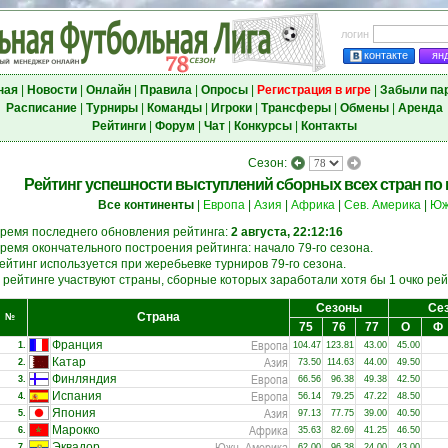
логин
контакте
ян
ная
|
Новости
|
Онлайн
|
Правила
|
Опросы
|
Регистрация в игре
|
Забыли па
Расписание
|
Турниры
|
Команды
|
Игроки
|
Трансферы
|
Обмены
|
Аренда
Рейтинги
|
Форум
|
Чат
|
Конкурсы
|
Контакты
Сезон:
Рейтинг успешности выступлений сборных всех стран по и
Все континенты
|
Европа
|
Азия
|
Африка
|
Сев. Америка
|
Юж
ремя последнего обновления рейтинга:
2 августа, 22:12:16
ремя окончательного построения рейтинга: начало 79-го сезона.
ейтинг используется при жеребьевке турниров 79-го сезона.
 рейтинге участвуют страны, сборные которых заработали хотя бы 1 очко рейт
Сезоны
Сез
Страна
№
75
76
77
О
Ф
Европа
Франция
1.
104.47
123.81
43.00
45.00
Азия
Катар
2.
73.50
114.63
44.00
49.50
Европа
Финляндия
3.
66.56
96.38
49.38
42.50
Европа
Испания
4.
56.14
79.25
47.22
48.50
Азия
Япония
5.
97.13
77.75
39.00
40.50
Африка
Марокко
6.
35.63
82.69
41.25
46.50
Южн. Америка
Эквадор
7.
62.00
96.38
24.00
43.00