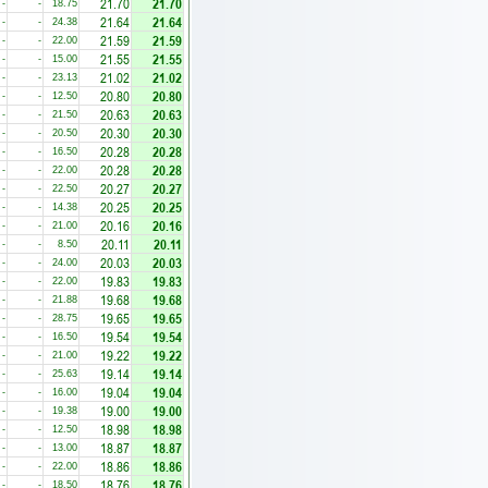
21.70
21.70
-
-
18.75
21.64
21.64
-
-
24.38
21.59
21.59
-
-
22.00
21.55
21.55
-
-
15.00
21.02
21.02
-
-
23.13
20.80
20.80
-
-
12.50
20.63
20.63
-
-
21.50
20.30
20.30
-
-
20.50
20.28
20.28
-
-
16.50
20.28
20.28
-
-
22.00
20.27
20.27
-
-
22.50
20.25
20.25
-
-
14.38
20.16
20.16
-
-
21.00
20.11
20.11
-
-
8.50
20.03
20.03
-
-
24.00
19.83
19.83
-
-
22.00
19.68
19.68
-
-
21.88
19.65
19.65
-
-
28.75
19.54
19.54
-
-
16.50
19.22
19.22
-
-
21.00
19.14
19.14
-
-
25.63
19.04
19.04
-
-
16.00
19.00
19.00
-
-
19.38
18.98
18.98
-
-
12.50
18.87
18.87
-
-
13.00
18.86
18.86
-
-
22.00
18.76
18.76
-
-
18.50