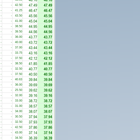
47.49
47.49
-
-
42.50
46.47
46.47
-
-
41.25
45.56
45.56
-
-
43.50
45.04
45.04
-
-
41.00
44.95
44.95
-
-
38.50
44.56
44.56
-
-
39.50
43.77
43.77
-
-
36.00
43.72
43.72
-
-
40.00
43.44
43.44
-
-
37.00
43.16
43.16
-
-
33.75
42.12
42.12
-
-
37.50
41.85
41.85
-
-
38.50
40.77
40.77
-
-
32.50
40.50
40.50
-
-
37.50
39.84
39.84
-
-
40.63
39.69
39.69
-
-
36.00
39.62
39.62
-
-
25.50
39.16
39.16
-
-
32.00
38.72
38.72
-
-
33.00
38.57
38.57
-
-
31.00
38.07
38.07
-
-
34.00
37.94
37.94
-
-
30.50
37.93
37.93
-
-
32.50
37.86
37.86
-
-
42.50
37.14
37.14
-
-
43.00
36.39
36.39
-
-
34.50