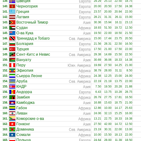
Европа
Швеция
139.
29.29
25.13
22.50
18.75
Европа
Черногория
140.
20.00
20.50
17.50
24.38
Европа
Греция
141.
23.57
20.00
20.94
22.00
Европа
Латвия
142.
28.21
31.31
26.11
15.00
Азия
Восточный Тимор
143.
30.36
15.94
16.11
23.13
Африка
Судан
144.
18.93
51.50
19.72
12.50
Азия
О-ва Кука
145.
19.50
22.00
18.50
21.50
Сев. Америка
Тринидад и Тобаго
146.
15.00
17.44
23.75
20.50
Европа
Болгария
147.
21.56
28.31
22.50
16.50
Европа
Турция
148.
17.50
21.00
17.50
22.00
Сев. Америка
Сент-Китс и Невис
149.
29.38
14.69
15.50
22.50
Азия
Вануату
150.
30.69
36.06
18.33
14.38
Южн. Америка
Перу
151.
19.69
27.50
14.25
21.00
Африка
Эфиопия
152.
38.79
28.00
31.11
8.50
Африка
Сьерра Леоне
153.
24.38
12.25
15.00
24.00
Сев. Америка
Аруба
154.
22.19
21.19
13.75
22.00
Азия
КНДР
155.
7.50
19.50
20.28
21.88
Европа
Андорра
156.
6.43
13.75
10.28
28.75
Африка
Замбия
157.
26.79
27.75
17.81
16.50
Азия
Камбоджа
158.
16.88
15.63
18.75
21.00
Африка
Габон
159.
12.86
10.00
14.17
25.63
Азия
Ливан
160.
24.06
32.13
15.25
16.00
Африка
Коморские о-ва
161.
13.21
22.75
18.33
19.38
Азия
Гонконг
162.
27.50
42.00
14.72
12.50
Сев. Америка
Доминика
163.
23.19
30.31
22.00
13.00
Африка
Сомали
164.
10.00
15.50
18.13
22.00
Европа
Польша
165.
24.64
28.00
11.39
18.50