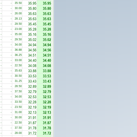
35.95
35.95
-
-
35.50
35.80
35.80
-
-
30.00
35.63
35.63
-
-
26.00
35.63
35.63
-
-
28.13
35.45
35.45
-
-
29.50
35.28
35.28
-
-
23.00
35.16
35.16
-
-
35.00
35.02
35.02
-
-
29.50
34.94
34.94
-
-
34.00
34.56
34.56
-
-
36.88
34.51
34.51
-
-
36.25
34.40
34.40
-
-
33.00
34.08
34.08
-
-
22.50
33.88
33.88
-
-
35.63
33.53
33.53
-
-
30.50
33.43
33.43
-
-
31.25
32.89
32.89
-
-
28.50
32.79
32.79
-
-
37.50
32.53
32.53
-
-
34.00
32.28
32.28
-
-
33.50
32.19
32.19
-
-
23.50
32.13
32.13
-
-
31.00
31.91
31.91
-
-
30.00
31.87
31.87
-
-
22.50
31.78
31.78
-
-
37.50
31.72
31.72
-
-
28.00