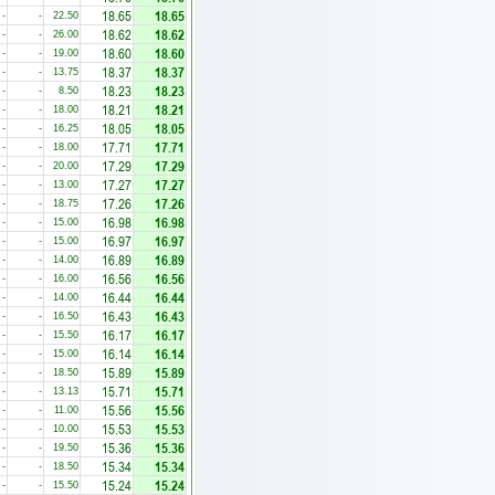
18.65
18.65
-
-
22.50
18.62
18.62
-
-
26.00
18.60
18.60
-
-
19.00
18.37
18.37
-
-
13.75
18.23
18.23
-
-
8.50
18.21
18.21
-
-
18.00
18.05
18.05
-
-
16.25
17.71
17.71
-
-
18.00
17.29
17.29
-
-
20.00
17.27
17.27
-
-
13.00
17.26
17.26
-
-
18.75
16.98
16.98
-
-
15.00
16.97
16.97
-
-
15.00
16.89
16.89
-
-
14.00
16.56
16.56
-
-
16.00
16.44
16.44
-
-
14.00
16.43
16.43
-
-
16.50
16.17
16.17
-
-
15.50
16.14
16.14
-
-
15.00
15.89
15.89
-
-
18.50
15.71
15.71
-
-
13.13
15.56
15.56
-
-
11.00
15.53
15.53
-
-
10.00
15.36
15.36
-
-
19.50
15.34
15.34
-
-
18.50
15.24
15.24
-
-
15.50