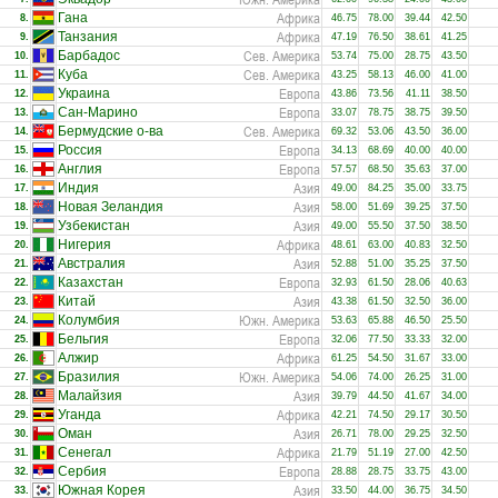
Африка
Гана
8.
46.75
78.00
39.44
42.50
Африка
Танзания
9.
47.19
76.50
38.61
41.25
Сев. Америка
Барбадос
10.
53.74
75.00
28.75
43.50
Сев. Америка
Куба
11.
43.25
58.13
46.00
41.00
Европа
Украина
12.
43.86
73.56
41.11
38.50
Европа
Сан-Марино
13.
33.07
78.75
38.75
39.50
Сев. Америка
Бермудские о-ва
14.
69.32
53.06
43.50
36.00
Европа
Россия
15.
34.13
68.69
40.00
40.00
Европа
Англия
16.
57.57
68.50
35.63
37.00
Азия
Индия
17.
49.00
84.25
35.00
33.75
Азия
Новая Зеландия
18.
58.00
51.69
39.25
37.50
Азия
Узбекистан
19.
49.00
55.50
37.50
38.50
Африка
Нигерия
20.
48.61
63.00
40.83
32.50
Азия
Австралия
21.
52.88
51.00
35.25
37.50
Европа
Казахстан
22.
32.93
61.50
28.06
40.63
Азия
Китай
23.
43.38
61.50
32.50
36.00
Южн. Америка
Колумбия
24.
53.63
65.88
46.50
25.50
Европа
Бельгия
25.
32.06
77.50
33.33
32.00
Африка
Алжир
26.
61.25
54.50
31.67
33.00
Южн. Америка
Бразилия
27.
54.06
74.00
26.25
31.00
Азия
Малайзия
28.
39.79
44.50
41.67
34.00
Африка
Уганда
29.
42.21
74.50
29.17
30.50
Азия
Оман
30.
26.71
78.00
29.25
32.50
Африка
Сенегал
31.
21.79
51.19
27.00
42.50
Европа
Сербия
32.
28.88
28.75
33.75
43.00
Азия
Южная Корея
33.
33.50
44.00
36.75
34.50