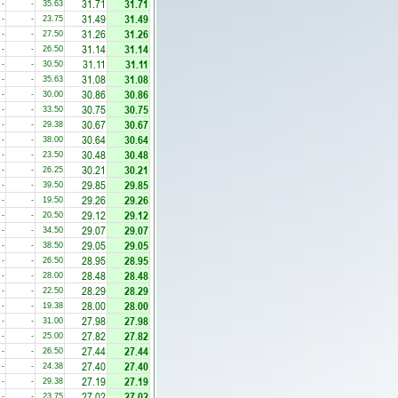
31.71
31.71
-
-
35.63
31.49
31.49
-
-
23.75
31.26
31.26
-
-
27.50
31.14
31.14
-
-
26.50
31.11
31.11
-
-
30.50
31.08
31.08
-
-
35.63
30.86
30.86
-
-
30.00
30.75
30.75
-
-
33.50
30.67
30.67
-
-
29.38
30.64
30.64
-
-
38.00
30.48
30.48
-
-
23.50
30.21
30.21
-
-
26.25
29.85
29.85
-
-
39.50
29.26
29.26
-
-
19.50
29.12
29.12
-
-
20.50
29.07
29.07
-
-
34.50
29.05
29.05
-
-
38.50
28.95
28.95
-
-
26.50
28.48
28.48
-
-
28.00
28.29
28.29
-
-
22.50
28.00
28.00
-
-
19.38
27.98
27.98
-
-
31.00
27.82
27.82
-
-
25.00
27.44
27.44
-
-
26.50
27.40
27.40
-
-
24.38
27.19
27.19
-
-
29.38
27.02
27.02
-
-
23.75