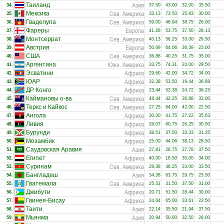
Азия
Таиланд
34.
37.50
43.00
32.00
35.50
Сев. Америка
Мексика
35.
33.13
73.50
25.83
30.00
Сев. Америка
Гваделупа
36.
59.00
46.94
38.75
26.00
Европа
Фареры
37.
41.28
53.75
37.50
28.13
Сев. Америка
Монтсеррат
38.
40.13
56.25
33.00
29.50
Европа
Австрия
39.
50.69
64.06
36.39
23.00
Сев. Америка
США
40.
36.88
40.25
31.75
35.00
Южн. Америка
Аргентина
41.
33.75
74.31
23.00
29.50
Африка
Эсватини
42.
29.60
42.00
34.72
34.00
Африка
ЮАР
43.
32.38
53.50
19.44
36.88
Африка
ДР Конго
44.
23.44
52.38
24.72
36.25
Сев. Америка
Каймановы о-ва
45.
48.44
42.25
26.88
33.00
Сев. Америка
Теркс и Кайкос
46.
27.25
64.00
42.00
22.50
Африка
Ангола
47.
30.00
41.75
27.22
35.63
Африка
Ливия
48.
26.07
60.75
26.25
30.50
Африка
Бурунди
49.
38.51
37.50
33.33
31.25
Африка
Мозамбик
50.
25.00
44.06
38.13
28.50
Азия
Саудовская Аравия
51.
27.81
28.75
27.78
37.50
Африка
Египет
52.
40.00
18.50
35.00
34.00
Сев. Америка
Суринам
53.
28.38
46.25
23.00
33.50
Азия
Бангладеш
54.
34.38
63.75
29.75
23.50
Сев. Америка
Гватемала
55.
25.31
31.50
37.50
31.00
Африка
Джибути
56.
20.71
51.50
28.44
30.00
Африка
Гвинея-Бисау
57.
24.64
65.00
33.61
22.50
Азия
Таити
58.
22.14
35.50
21.94
37.50
Азия
Мьянма
59.
20.94
50.00
32.50
28.00