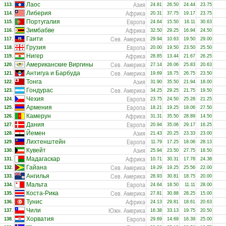
Азия
Лаос
113.
24.81
26.50
24.44
23.75
Африка
Либерия
114.
20.31
37.75
19.17
23.75
Европа
Португалия
115.
24.64
15.50
16.11
30.63
Африка
Зимбабве
116.
32.50
29.25
16.94
24.50
Сев. Америка
Гаити
117.
29.94
10.63
19.50
29.00
Европа
Грузия
118.
20.00
19.50
23.50
25.50
Африка
Нигер
119.
28.85
13.44
21.67
26.25
Сев. Америка
Американские Виргины
120.
27.14
26.06
25.83
20.63
Сев. Америка
Антигуа и Барбуда
121.
19.69
18.75
26.75
23.50
Азия
Тонга
122.
31.90
35.50
21.94
18.00
Сев. Америка
Гондурас
123.
34.25
29.25
21.75
19.50
Европа
Чехия
124.
23.75
24.50
25.28
21.25
Европа
Армения
125.
18.21
19.25
18.06
27.50
Африка
Камерун
126.
31.31
35.50
28.89
14.50
Европа
Дания
127.
20.94
35.06
29.17
16.25
Азия
Йемен
128.
21.43
20.25
23.33
23.00
Европа
Лихтенштейн
129.
11.79
17.25
18.06
28.13
Азия
Кувейт
130.
25.94
23.50
27.75
18.50
Африка
Мадагаскар
131.
10.71
30.31
17.78
24.38
Сев. Америка
Гайана
132.
19.29
19.25
25.56
22.00
Сев. Америка
Ангилья
133.
28.93
30.81
18.75
20.00
Европа
Мальта
134.
24.64
18.50
11.11
28.00
Сев. Америка
Коста-Рика
135.
27.81
30.88
28.25
15.00
Африка
Тунис
136.
24.13
29.81
18.61
20.63
Южн. Америка
Чили
137.
16.38
33.13
19.75
20.50
Европа
Хорватия
138.
29.69
14.69
16.39
25.00