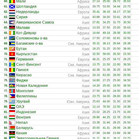
Африка
Мали
60.
27.14
25.00
29.72
35.63
Европа
Шотландия
61.
29.75
53.50
34.44
23.75
Европа
Нидерланды
62.
35.41
36.19
34.17
27.50
Азия
Сирия
63.
43.88
34.00
33.61
26.50
Азия
Американское Самоа
64.
27.81
34.25
31.75
30.50
Африка
Малави
65.
13.93
37.50
25.00
35.63
Африка
Кот-Дивуар
66.
14.64
49.19
28.06
30.00
Азия
Соломоновы о-ва
67.
17.50
27.00
32.81
33.50
Сев. Америка
Багамские о-ва
68.
35.31
38.13
26.94
29.38
Азия
Бутан
69.
18.25
31.25
20.50
38.00
Азия
Кыргызстан
70.
32.50
59.00
26.50
23.50
Европа
Германия
71.
46.21
25.25
34.72
26.25
Сев. Америка
Сент-Винсент
72.
13.75
21.50
22.00
39.50
Африка
Гвинея
73.
42.38
51.38
30.25
19.50
Сев. Америка
Кюрасао
74.
24.19
63.00
28.00
20.50
Азия
Фиджи
75.
14.80
27.25
25.00
34.50
Азия
Новая Каледония
76.
14.29
25.00
18.50
38.50
Азия
Монголия
77.
27.50
45.50
24.50
26.50
Азия
Филиппины
78.
23.75
34.00
28.00
28.00
Южн. Америка
Уругвай
79.
25.63
44.00
31.50
22.50
Азия
ОАЭ
80.
12.14
76.50
22.50
19.38
Азия
Индонезия
81.
23.02
28.25
23.75
31.00
Европа
Венгрия
82.
29.86
44.25
22.78
25.00
Азия
Непал
83.
23.38
31.94
28.25
26.50
Европа
Беларусь
84.
20.00
41.31
28.06
24.38
Африка
Кения
85.
27.99
24.88
23.89
29.38
Африка
Экваториальная Гвинея
86.
31.71
36.31
26.11
23.75