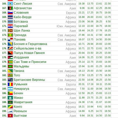
Сев. Америка
Сент-Люсия
166.
19.38
13.75
13.61
22.50
Азия
Афганистан
167.
9.06
11.00
12.25
26.00
Европа
Словения
168.
23.21
17.25
16.75
19.00
Африка
Кабо-Верде
169.
16.88
26.00
23.61
13.75
Африка
Ботсвана
170.
23.06
34.06
26.25
8.50
Южн. Америка
Парагвай
171.
12.19
22.00
18.75
18.00
Азия
Шри Ланка
172.
18.44
24.25
17.78
16.25
Сев. Америка
Гренада
173.
27.86
10.31
17.50
18.00
Сев. Америка
Панама
174.
16.07
13.75
14.50
20.00
Европа
Босния и Герцеговина
175.
10.71
29.94
20.83
13.00
Африка
Сейшельские о-ва
176.
10.71
22.75
13.61
18.75
Азия
Папуа Новая Гвинея
177.
20.94
15.50
20.25
15.00
Азия
Иордания
178.
14.06
31.25
13.50
15.00
Африка
Сан Томе и Принсипи
179.
25.14
22.75
15.83
14.00
Азия
Мальдивы
180.
15.94
11.00
21.25
16.00
Сев. Америка
Гвиана
181.
18.13
25.00
15.50
14.00
Африка
Того
182.
17.50
13.25
17.75
16.50
Сев. Америка
Британские Виргины
183.
22.50
14.06
16.25
15.50
Европа
Румыния
184.
20.31
17.19
16.11
15.00
Сев. Америка
Никарагуа
185.
7.50
11.00
16.94
18.50
Африка
Бенин
186.
12.50
26.25
15.83
13.13
Азия
Макао
187.
11.88
23.75
21.25
11.00
Африка
Мавритания
188.
24.38
17.81
21.67
10.00
Африка
Конго
189.
18.21
10.94
8.61
19.50
Африка
Реюньон
190.
14.69
6.25
14.72
18.50
Азия
Вьетнам
191.
9.64
19.31
14.50
15.50