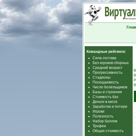
Глав
Командные рейтинги:
Сила состава
Без игроков сборных
Средний возраст
В
Прогрессивность
В
Стадионы
Р
Посещаемость
В
Число болельщиков
Базы и строения
Стоимость баз
Деньги в кассе
Заработки и потери
Игроки
Полезность
Набор баллов
Трофеи
Общая стоимость