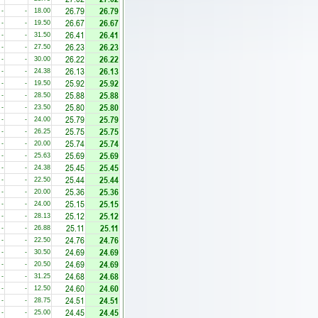
26.79
26.79
-
-
18.00
26.67
26.67
-
-
19.50
26.41
26.41
-
-
31.50
26.23
26.23
-
-
27.50
26.22
26.22
-
-
30.00
26.13
26.13
-
-
24.38
25.92
25.92
-
-
19.50
25.88
25.88
-
-
28.50
25.80
25.80
-
-
23.50
25.79
25.79
-
-
24.00
25.75
25.75
-
-
26.25
25.74
25.74
-
-
20.00
25.69
25.69
-
-
25.63
25.45
25.45
-
-
24.38
25.44
25.44
-
-
22.50
25.36
25.36
-
-
20.00
25.15
25.15
-
-
24.00
25.12
25.12
-
-
28.13
25.11
25.11
-
-
26.88
24.76
24.76
-
-
22.50
24.69
24.69
-
-
30.50
24.69
24.69
-
-
20.50
24.68
24.68
-
-
31.25
24.60
24.60
-
-
12.50
24.51
24.51
-
-
28.75
24.45
24.45
-
-
25.00