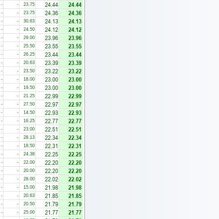
24.44
24.44
-
-
23.75
24.36
24.36
-
-
23.75
24.13
24.13
-
-
30.63
24.12
24.12
-
-
24.50
23.96
23.96
-
-
29.00
23.55
23.55
-
-
25.50
23.44
23.44
-
-
26.25
23.39
23.39
-
-
20.63
23.22
23.22
-
-
23.50
23.00
23.00
-
-
18.00
23.00
23.00
-
-
19.50
22.99
22.99
-
-
21.25
22.97
22.97
-
-
27.50
22.93
22.93
-
-
14.50
22.77
22.77
-
-
16.25
22.51
22.51
-
-
23.00
22.34
22.34
-
-
28.13
22.31
22.31
-
-
18.50
22.25
22.25
-
-
24.38
22.20
22.20
-
-
22.00
22.20
22.20
-
-
20.00
22.02
22.02
-
-
28.00
21.98
21.98
-
-
15.00
21.85
21.85
-
-
20.63
21.79
21.79
-
-
20.50
21.77
21.77
-
-
25.00