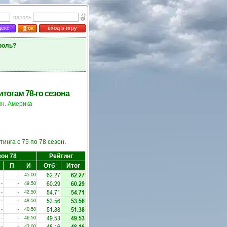
пароль
декс
ок
вход в игру
роль?
тогам 78-го сезона
н. Америка
инга с 75 по 78 сезон.
он 78
Рейтинг
П
И
Отб
Итог
62.27
62.27
-
-
45.00
60.29
60.29
-
-
49.50
54.71
54.71
-
-
42.50
53.56
53.56
-
-
48.50
51.38
51.38
-
-
40.50
49.53
49.53
-
-
46.50
48.16
48.16
-
-
43.00