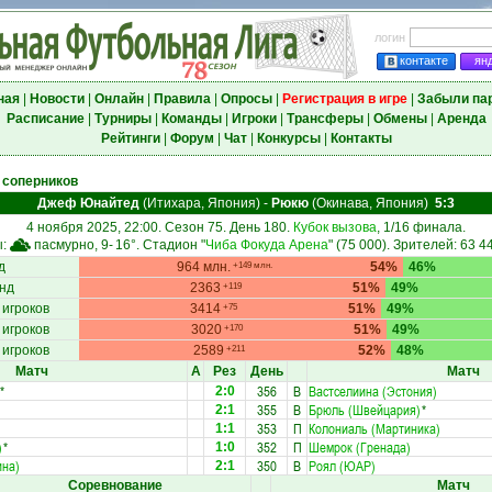
логин
контакте
ян
ная
|
Новости
|
Онлайн
|
Правила
|
Опросы
|
Регистрация в игре
|
Забыли па
Расписание
|
Турниры
|
Команды
|
Игроки
|
Трансферы
|
Обмены
|
Аренда
Рейтинги
|
Форум
|
Чат
|
Конкурсы
|
Контакты
 соперников
Джеф Юнайтед
(Итихара, Япония)
-
Рюкю
(Окинава, Япония)
5:3
4 ноября 2025, 22:00. Сезон 75. День 180.
Кубок вызова
, 1/16 финала.
ы:
пасмурно, 9-
16°
. Стадион "
Чиба Фокуда Арена
" (75 000). Зрителей: 63 4
д
964 млн.
54%
46%
+149 млн.
нд
2363
51%
49%
+119
 игроков
3414
51%
49%
+75
 игроков
3020
51%
49%
+170
 игроков
2589
52%
48%
+211
Матч
А
Рез
День
Матч
*
356
В
Вастселиина (Эстония)
2:0
355
В
Брюль (Швейцария)
*
2:1
353
П
Колониаль (Мартиника)
1:1
)
*
352
П
Шемрок (Гренада)
1:0
ина)
350
В
Роял (ЮАР)
2:1
Соревнование
Матч