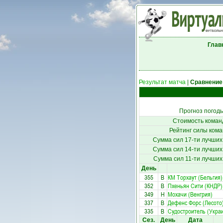
Глав
Результат матча
|
Сравнение
Прогноз погод
Стоимость коман
Рейтинг силы кома
Сумма сил 17-ти лучших
Сумма сил 14-ти лучших
Сумма сил 11-ти лучших
День
355
В
КМ Торхаут (Бельгия)
352
В
Пхеньян Сити (КНДР)
349
Н
Мохачи (Венгрия)
337
В
Дефенс Форс (Лесото
335
В
Судостроитель (Укра
Сез.
День
Дата