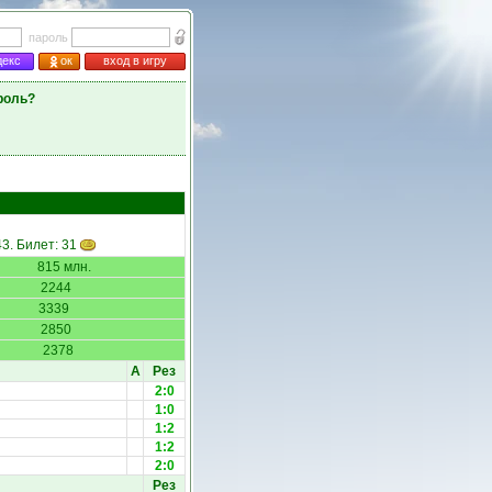
пароль
декс
ок
вход в игру
роль?
43. Билет: 31
815 млн.
2244
3339
2850
2378
А
Рез
2:0
1:0
1:2
1:2
2:0
Рез