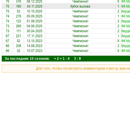
75
316
08.12.2025
Чемпионат
X
ФК Ма
75
180
04.11.2025
Кубок вызова
1
ФК Ма
75
52
10.10.2025
Чемпионат
2
Верд
74
278
05.09.2025
Чемпионат
1
ФК Ма
74
122
01.08.2025
Чемпионат
2
Верд
73
269
04.06.2025
Чемпионат
2
ФК Ма
73
111
30.04.2025
Чемпионат
2
Верд
67
221
17.11.2023
Чемпионат
1
Верд
67
52
13.10.2023
Чемпионат
X
ФК Ма
66
208
14.08.2023
Чемпионат
2
Верд
66
32
10.07.2023
Чемпионат
X
ФК Ма
За последние 10 сезонов: + 2 = 1 - 4 3 : 8
Для того, чтобы посмотреть комментарии к матчу, вам 