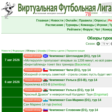
Главная
|
Новости
|
Онлайн
|
Правила
|
Опросы
|
Ре
Расписание
|
Турниры
|
Команды
|
Игроки
|
Т
Рейтинги
|
Форум
|
Чат
|
Конку
Обзоры туро
Сезон:
Новости
|
Федерации
|
Обзоры
|
Штрафы
|
Отмены сделок
|
Перерегистрации
Чемпионат Шотландии (D1), тур 14
Новый обзор
7 авг 2026
«Мотеруэлл» пропускает впервые за 1206 минут, но всё равн
«Бернтайленд» тонет без тренера
(
Василиса
)
Чемпионат Чили (D1), тур 14
Новый обзор
Обзорной отличусь заметкой - стрела словес пусть будет мет
Чемпионат Уэльса (D3-B), тур 14
Новый обзор
6 авг 2026
Перекличка в D3-B
(
chemboy
)
Чемпионат Уэльса (D1), тур 14
Новый обзор
"Красный Дракон" и невероятный Калдикот Таун
(
Engomar
)
Чемпионат Сан-Марино (D1), тур 14
Новый обзор
Сан Марино 14 тур
(
nerixx
)
Чемпионат Словении (D1), тур 14
Новый обзор