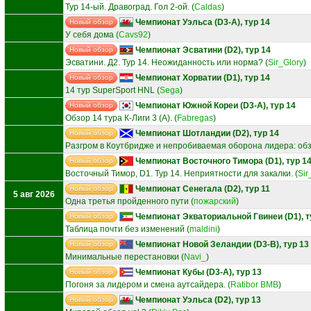
Тур 14-ый. Дравоград. Гол 2-ой.
(
Caldas
)
Чемпионат Уэльса (D3-A), тур 14
Новый обзор
У себя дома
(
Cavs92
)
Чемпионат Эсватини (D2), тур 14
Новый обзор
Эсватини. Д2. Тур 14. Неожиданность или норма?
(
Sir_Glory
)
Чемпионат Хорватии (D1), тур 14
Новый обзор
14 тур SuperSport HNL
(
Sega
)
Чемпионат Южной Кореи (D3-A), тур 14
Новый обзор
Обзор 14 тура К-Лиги 3 (А).
(
Fabregas
)
Чемпионат Шотландии (D2), тур 14
Новый обзор
Разгром в Коутбридже и непробиваемая оборона лидера: обз
Чемпионат Восточного Тимора (D1), тур 1
Новый обзор
Восточный Тимор, D1. Тур 14. Неприятности для закалки.
(
Sir
Чемпионат Сенегала (D2), тур 11
Новый обзор
5 авг 2026
Одна третья пройденного пути
(
пожарский
)
Чемпионат Экваториальной Гвинеи (D1), т
Новый обзор
Таблица почти без изменений
(
maldini
)
Чемпионат Новой Зеландии (D3-B), тур 13
Новый обзор
Минимальные перестановки
(
Navi_
)
Чемпионат Кубы (D3-A), тур 13
Новый обзор
Погоня за лидером и смена аутсайдера.
(
Ratibor BMB
)
Чемпионат Уэльса (D2), тур 13
Новый обзор