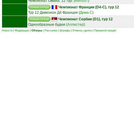
Чемпионат Омана. 12 тур.
(
Ken537
)
Чемпионат Франции (D4-C), тур 12
Новый обзор
Тур 12 Дивизион Д4 Франция
(
Дима С
)
Чемпионат Сербии (D1), тур 12
Новый обзор
Однообразные будни
(
Аллистер
)
Новости
|
Федерации
|
Обзоры
|
Рассылка
|
Штрафы
|
Отмены сделок
|
Перерегистрации