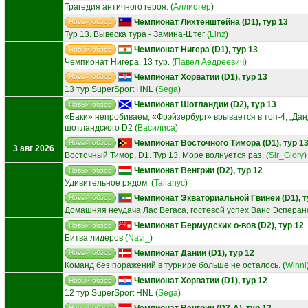
Трагедия античного героя.
(
Аллистер
)
Чемпионат Лихтенштейна (D1), тур 13
Новый обзор
Тур 13. Вывеска тура - Замина-Штег
(
Linz
)
Чемпионат Нигера (D1), тур 13
Новый обзор
Чемпионат Нигера. 13 тур.
(
Павел Аедреевич
)
Чемпионат Хорватии (D1), тур 13
Новый обзор
13 тур SuperSport HNL
(
Sega
)
Чемпионат Шотландии (D2), тур 13
Новый обзор
«Баки» непробиваем, «Фрэйзербург» врывается в топ-4, „Данд
шотландского D2
(
Василиса
)
Чемпионат Восточного Тимора (D1), тур 1
Новый обзор
3 авг 2026
Восточный Тимор, D1. Тур 13. Море волнуется раз.
(
Sir_Glory
)
Чемпионат Венгрии (D2), тур 12
Новый обзор
Удивительное рядом.
(
Talianyc
)
Чемпионат Экваториальной Гвинеи (D1), т
Новый обзор
Домашняя неудача Лас Вегаса, гостевой успех Ванс Эсперан
Чемпионат Бермудских о-вов (D2), тур 12
Новый обзор
Битва лидеров
(
Navi_
)
Чемпионат Дании (D1), тур 12
Новый обзор
Команд без поражений в турнире больше не осталось.
(
Winni
Чемпионат Хорватии (D1), тур 12
Новый обзор
12 тур SuperSport HNL
(
Sega
)
Чемпионат Венгрии (D3-A), тур 12
Новый обзор