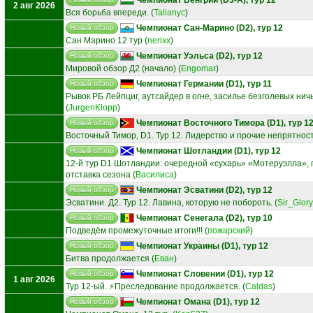
2 авг 2026
Вся борьба впереди.
(
Talianyc
)
Чемпионат Сан-Марино (D2), тур 12
Новый обзор
Сан Марино 12 тур
(
nerixx
)
Чемпионат Уэльса (D2), тур 12
Новый обзор
Мировой обзор Д2 (начало)
(
Engomar
)
Чемпионат Германии (D1), тур 11
Новый обзор
Рывок РБ Лейпциг, аутсайдер в огне, засилье безголевых нич
(
JurgenKlopp
)
Чемпионат Восточного Тимора (D1), тур 1
Новый обзор
Восточный Тимор, D1. Тур 12. Лидерство и прочие непрятност
Чемпионат Шотландии (D1), тур 12
Новый обзор
12‑й тур D1 Шотландии: очередной «сухарь» «Мотеруэлла», 
отставка сезона
(
Василиса
)
Чемпионат Эсватини (D2), тур 12
Новый обзор
Эсватини. Д2. Тур 12. Лавина, которую не побороть.
(
Sir_Glory
Чемпионат Сенегала (D2), тур 10
Новый обзор
Подведём промежуточные итоги!!!
(
пожарский
)
Чемпионат Украины (D1), тур 12
Новый обзор
Битва продолжается
(
Еван
)
Чемпионат Словении (D1), тур 12
Новый обзор
1 авг 2026
Тур 12-ый. ⚡Преследование продолжается.
(
Caldas
)
Чемпионат Омана (D1), тур 12
Новый обзор