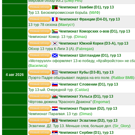
Мировой обзор vol.2
(
Dikiy Pes
)
Чемпионат Замбии (D1), тур 13
Новый обзор
Тур 13. Бескомпромиссная борьба.
(
МИФ
)
Чемпионат Франции (D4-D), тур 13
Новый обзор
13 тур 78 сезона
(
Мангуст
)
Чемпионат Коморских о-вов (D1), тур 13
Новый обзор
Чемпионат Комор. 13 тур.
(
Dimas
)
Чемпионат Южной Кореи (D3-A), тур 13
Новый обзор
Обзор 13 тура К-Лиги 3 (А).
(
Fabregas
)
Чемпионат Шотландии (D1), тур 13
Новый обзор
«Мотеруэлл» оформляет 13‑ю победу, «Крэйгройстон» не сбав
(
Василиса
)
Чемпионат Кубы (D3-B), тур 13
Новый обзор
4 авг 2026
Пуэрто Падре обыгрывают лидера на его поле.
(
Ratibor BMB
)
Чемпионат Словении (D1), тур 13
Новый обзор
Тур 13-ый. Очередной тур.
(
Caldas
)
Чемпионат Уэльса (D1), тур 13
Новый обзор
Чёртова дюжина "Красного Дракона"
(
Engomar
)
Чемпионат Парагвая (D2), тур 13
Новый обзор
Чемпионат Парагвая. 13 тур.
(
Dimas
)
Чемпионат Эсватини (D2), тур 13
Новый обзор
Эсватини. Д2. Тур 13. Меньше слов, больше дел.
(
Sir_Glory
)
Чемпионат Сербии (D1), тур 13
Новый обзор