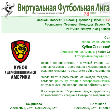
Главная
|
Новости
|
Онлайн
|
Правила
|
Опросы
|
Ре
Расписание
|
Турниры
|
Команды
|
Игроки
|
Т
Рейтинги
|
Форум
|
Чат
|
Конку
Сез
Европа
|
Азия
|
Афри
Кубок Северной
Лига чемпионов Америки
|
Кубок С
Отборочные раунды
|
Гр
Второй по престижности клубный турнир Сев
занявших места второго плана в чемпионатах с
если эти команды не участвуют в Лиге чемпионо
Число мест в розыгрыше от каждой федерац
согласно
рейтингу стран в североамерикански
получают лучшие федерации по рейтингам автосос
В турнире есть отборочные раунды, групповой
по вместимости стадионе Северной Америки без
1/4 финала
1/2 финала
2 сен 2025, 22
-
4 сен 2025, 22
9 сен 2025, 22
-
11 сен 
00
00
00