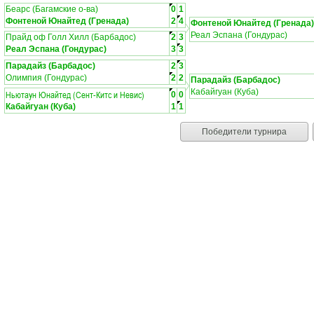
Беарс (Багамские о-ва)
0
1
Фонтеной Юнайтед (Гренада)
2
4
Фонтеной Юнайтед (Гренада)
Реал Эспана (Гондурас)
Прайд оф Голл Хилл (Барбадос)
2
3
Реал Эспана (Гондурас)
3
3
Парадайз (Барбадос)
2
3
Олимпия (Гондурас)
2
2
Парадайз (Барбадос)
Кабайгуан (Куба)
Ньютаун Юнайтед (Сент-Китс и Невис)
0
0
Кабайгуан (Куба)
1
1
Победители турнира