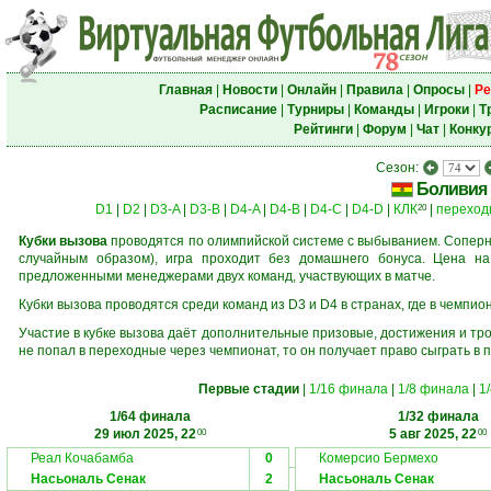
Главная
|
Новости
|
Онлайн
|
Правила
|
Опросы
|
Ре
Расписание
|
Турниры
|
Команды
|
Игроки
|
Т
Рейтинги
|
Форум
|
Чат
|
Конку
Сезон:
Боливия
D1
|
D2
|
D3-A
|
D3-B
|
D4-A
|
D4-B
|
D4-C
|
D4-D
|
КЛК
|
переход
20
Кубки вызова
проводятся по олимпийской системе с выбыванием. Соперни
случайным образом), игра проходит без домашнего бонуса. Цена н
предложенными менеджерами двух команд, участвующих в матче.
Кубки вызова проводятся среди команд из D3 и D4 в странах, где в чемпио
Участие в кубке вызова даёт дополнительные призовые, достижения и тр
не попал в переходные через чемпионат, то он получает право сыграть в 
Первые стадии
|
1/16 финала
|
1/8 финала
|
1
1/64 финала
1/32 финала
29 июл 2025, 22
5 авг 2025, 22
00
00
Реал Кочабамба
0
Комерсио Бермехо
Насьональ Сенак
2
Насьональ Сенак