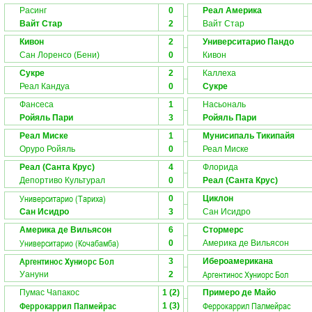
Расинг
0
Реал Америка
Вайт Стар
2
Вайт Стар
Кивон
2
Университарио Пандо
Сан Лоренсо (Бени)
0
Кивон
Сукре
2
Каллеха
Реал Кандуа
0
Сукре
Фансеса
1
Насьональ
Ройяль Пари
3
Ройяль Пари
Реал Миске
1
Мунисипаль Тикипайя
Оруро Ройяль
0
Реал Миске
Реал (Санта Крус)
4
Флорида
Депортиво Культурал
0
Реал (Санта Крус)
Университарио (Тариха)
0
Циклон
Сан Исидро
3
Сан Исидро
Америка де Вильясон
6
Стормерс
Университарио (Кочабамба)
0
Америка де Вильясон
Аргентинос Хуниорс Бол
3
Ибероамерикана
Аргентинос Хуниорс Бол
Уануни
2
Пумас Чапакос
1 (2)
Примеро де Майо
Феррокаррил Палмейрас
Феррокаррил Палмейрас
1 (3)