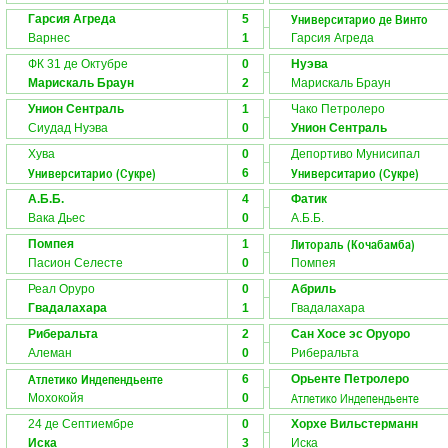
Университарио де Винто
Гарсия Агреда
5
Варнес
1
Гарсия Агреда
ФК 31 де Октубре
0
Нуэва
Марискаль Браун
2
Марискаль Браун
Унион Сентраль
1
Чако Петролеро
Сиудад Нуэва
0
Унион Сентраль
Хува
0
Депортиво Мунисипал
Университарио (Сукре)
Университарио (Сукре)
6
А.Б.Б.
4
Фатик
Вака Дьес
0
А.Б.Б.
Литораль (Кочабамба)
Помпея
1
Пасион Селесте
0
Помпея
Реал Оруро
0
Абриль
Гвадалахара
1
Гвадалахара
Риберальта
2
Сан Хосе эс Оруоро
Алеман
0
Риберальта
Атлетико Индепендьенте
6
Орьенте Петролеро
Атлетико Индепендьенте
Мохокойя
0
24 де Септиембре
0
Хорхе Вильстерманн
Иска
3
Иска