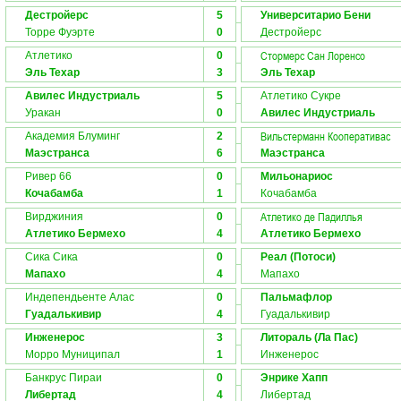
Дестройерс
5
Университарио Бени
Торре Фуэрте
0
Дестройерс
Стормерс Сан Лоренсо
Атлетико
0
Эль Техар
3
Эль Техар
Авилес Индустриаль
5
Атлетико Сукре
Уракан
0
Авилес Индустриаль
Вильстерманн Кооперативас
Академия Блуминг
2
Маэстранcа
6
Маэстранcа
Ривер 66
0
Мильонариос
Кочабамба
1
Кочабамба
Атлетико де Падиллья
Вирджиния
0
Атлетико Бермехо
4
Атлетико Бермехо
Сика Сика
0
Реал (Потоси)
Мапахо
4
Мапахо
Индепендьенте Алас
0
Пальмафлор
Гуадалькивир
4
Гуадалькивир
Инженерос
3
Литораль (Ла Пас)
Морро Муниципал
1
Инженерос
Банкрус Пираи
0
Энрике Хапп
Либертад
4
Либертад